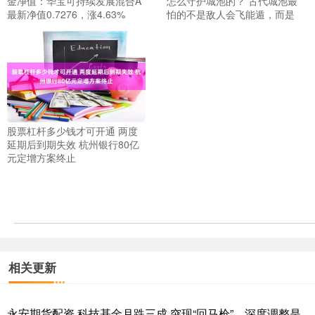
金净值：华宝可持续发展混合A
怎么守护城池的？ 古代城池最
最新净值0.7276，涨4.63%
怕的不是敌人会飞能遁，而是
股票杠杆多少钱才可开通 两度
延期后到期失效 杭州银行80亿
元定增方案终止
相关更新
永安期货配资 科技基金月跌三成 突现“回马枪”，深度调整是