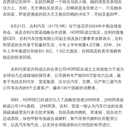
在西游记后传中，女妖巨蝎是一个响当当的人物。她的强首先表现在
法力上。当初，无天佛祖反攻灵山，巨蝎就是急先锋之一。只见她杀
在前面，即使是佛派的四大天王都在巨蝎的冲击下，开始丢盔卸甲。
8月21日，吉利汽车（0175.HK）在宁波召开2024年中期业绩发
布会。谈及吉利与雷诺战略合作进展、HORSE成立情况，吉利控股集
团CEO、吉利汽车控股有限公司副主席及执行董事李东辉表示，吉利
和雷诺的合作基于双赢和互信，今年上半年销量4.2万辆，23年、24
年上半年集团分别收到1.8亿、1.5亿元股息，在韩国及欧美市场拥有
稳定的投资回报。
吉利与雷诺共同成立的合资公司HORSE在成立之初就致力于成为
全球动力总成领域的领导者。公司拥有年产能500万套动力总成，服
务于包括吉利汽车、雷诺集团、沃尔沃汽车、宝腾、日产和三菱汽车
公司等在内的9个主要客户，遍布130个国家的消费者。
同时，HORSE已经成功引入了战略投资者沙特阿美，沙特阿美收
购该公司10%股权。 沙特阿美、吉利、雷诺一致认为汽车行业的全面
脱碳减碳需实行多元技术策略，包括高效内燃机、变速箱，混合动力
总成系统，绿色甲醇等低碳合成燃料，氢气等替代燃料杠杆配资公
司，以及汽车电气化，以支持全球能源和出行转型的有序进行。