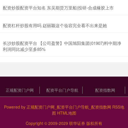
配资炒股配资平台知名 东吴期货万里船|投研-合成橡胶上市
配资杠杆炒股有用吗 赵丽颖这个妆容完全看不出来是她 ​​​
长沙炒股配资平台 【公司盈警】中国旭阳集团(01907)料中期净
利润同比减少至多85%
正规配资门户网
配资平台门户导航
配资指数网
Powered by
正规配资门户网_配资平台门户导航_配资指数网
RSS地
图
HTML地图
Copyright
© 2009-2029
联华证券
版权所有