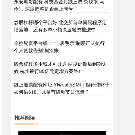
永安期货配资 科技基金月跌三成 突现“回马
枪”，深度调整是否画上句号
炒股杠杆哪个平台好 北交所首单简易程序定
增落地，还有多单小额快速融资推进中
金控配资平台线上 “一表明示”制度正式执行
个人贷款告别“糊涂账”
股票杠杆多少钱才可开通 两度延期后到期失
效 杭州银行80亿元定增方案终止
线上股票配资网址 YiwealthSMI｜银行理财子
如何借618、儿童节撬动节日流量？
推荐阅读