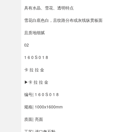
具有水晶、雪花、透明特点
雪花白底色白，且纹路分布或灰线纵贯板面
且质地细腻
02
1 6 0 S 0 1 8
卡 拉 拉 金
▶卡 拉 拉 金
编号| 1 6 0 S 0 1 8
规格| 1000x1600mm
质面| 亮面
工艺| 进口奢石釉