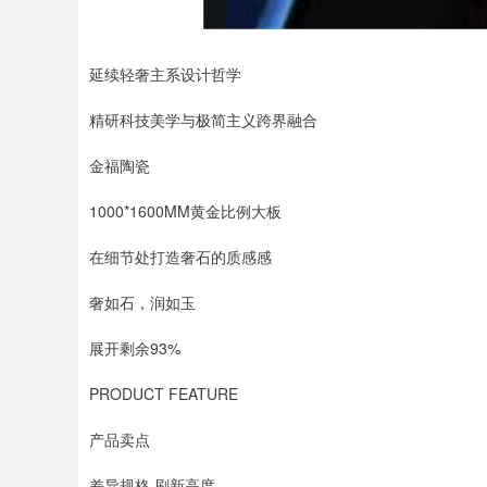
延续轻奢主系设计哲学
精研科技美学与极简主义跨界融合
金福陶瓷
1000*1600MM黄金比例大板
在细节处打造奢石的质感感
奢如石，润如玉
展开剩余93%
PRODUCT FEATURE
产品卖点
差异规格 刷新高度