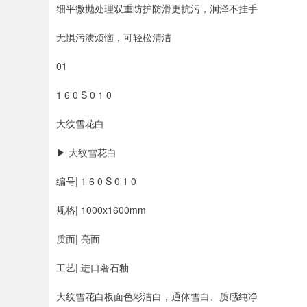
细平微抛处理双重防护防滑更抗污，润泽不挂手
无惧污渍烦恼，可轻松清洁
01
1 6 0 S 0 1 0
大纹雪花白
▶ 大纹雪花白
编号| 1 6 0 S 0 1 0
规格| 1000x1600mm
质面| 亮面
工艺| 进口奢石釉
大纹雪花白板面色彩洁白，通体雪白、质感纯净