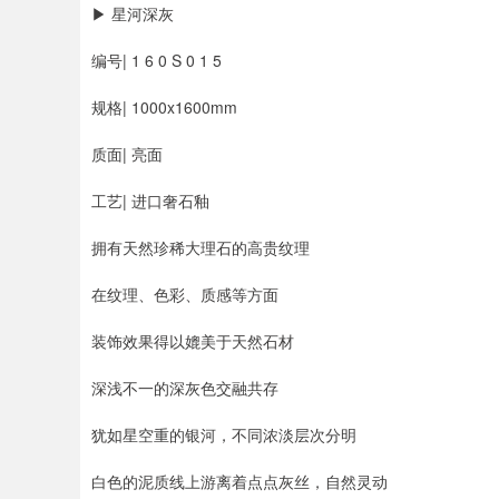
▶ 星河深灰
编号| 1 6 0 S 0 1 5
规格| 1000x1600mm
质面| 亮面
工艺| 进口奢石釉
拥有天然珍稀大理石的高贵纹理
在纹理、色彩、质感等方面
装饰效果得以媲美于天然石材
深浅不一的深灰色交融共存
犹如星空重的银河，不同浓淡层次分明
白色的泥质线上游离着点点灰丝，自然灵动