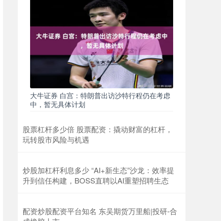
大牛证券 白宫：特朗普出访沙特行程仍在考虑
中，暂无具体计划
股票杠杆多少倍 股票配资：撬动财富的杠杆，
玩转股市风险与机遇
炒股加杠杆利息多少 “AI+新生态”沙龙：效率提
升到信任构建，BOSS直聘以AI重塑招聘生态
配资炒股配资平台知名 东吴期货万里船|投研-合