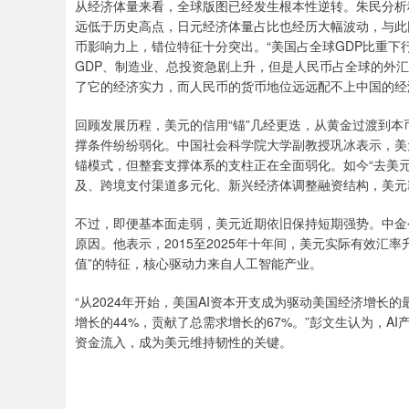
从经济体量来看，全球版图已经发生根本性逆转。朱民分析称
远低于历史高点，日元经济体量占比也经历大幅波动，与此
币影响力上，错位特征十分突出。“美国占全球GDP比重
GDP、制造业、总投资急剧上升，但是人民币占全球的外
了它的经济实力，而人民币的货币地位远远配不上中国的经
回顾发展历程，美元的信用“锚”几经更迭，从黄金过渡到
撑条件纷纷弱化。中国社会科学院大学副教授巩冰表示，美
锚模式，但整套支撑体系的支柱正在全面弱化。如今“去美
及、跨境支付渠道多元化、新兴经济体调整融资结构，美元
不过，即便基本面走弱，美元近期依旧保持短期强势。中金
原因。他表示，2015至2025年十年间，美元实际有效汇
值”的特征，核心驱动力来自人工智能产业。
“从2024年开始，美国AI资本开支成为驱动美国经济增长的
增长的44%，贡献了总需求增长的67%。”彭文生认为，
资金流入，成为美元维持韧性的关键。