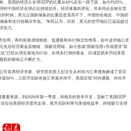
，美国的经济占全球GDP的比重从42%左右一路下跌，如今约25%，
同时中国经济全球占比持续抬升。经济体量的变化，并未同步反映在货
下行的时候，美元占国际储备的比重还是居高不下。中国恰恰相反，中国的
汇储备和支付份额非常低。”朱民认为，目前，美元的货币地位已远远超过
济实力。
本币信用，再到依靠谨慎财政、低通胀和央行独立性维系，如今这些核心支
元先后经历黄金实物锚、国家信用锚，如今形成“国家信用+市场需求”双
元化”已经从理念落地为行动，全球央行增持黄金、区域贸易本币结算普
霸权的裂痕正不断扩大。
公司首席经济学家、研究部负责人彭文生从科技与汇率视角解读了背后
率升值50%，人民币实际有效汇率基本持平。美国呈现“对内通胀、对外升
最重要来源。到2026年第一季度，AI相关的资本开支，贡献了美国GDP
AI产业拉动美国经济需求走强，推升实际利率与美债收益率，持续吸引全球