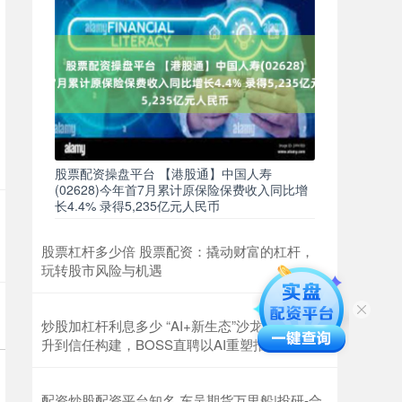
股票配资操盘平台 【港股通】中国人寿
(02628)今年首7月累计原保险保费收入同比增
长4.4% 录得5,235亿元人民币
股票杠杆多少倍 股票配资：撬动财富的杠杆，
玩转股市风险与机遇
炒股加杠杆利息多少 “AI+新生态”沙龙：效率提
升到信任构建，BOSS直聘以AI重塑招聘生态
配资炒股配资平台知名 东吴期货万里船|投研-合