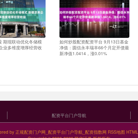
股 期现联动优化冬储模
如何炒股配资配资平台 9月13日基金
青企业多维度增厚经营收
净值：圆信永丰瑞丰66个月定开债最
新净值1.0414，涨0.01%
配资平台门户导航
ered by
正规配资门户网_配资平台门户导航_配资指数网
RSS地图
HTM