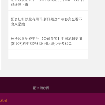
成橡胶上市
配资杠杆炒股有用吗 赵丽颖这个妆容完全看不
出来是她 ​​​
长沙炒股配资平台 【公司盈警】中国旭阳集团
(01907)料中期净利润同比减少至多85%
配资指数网
L地图