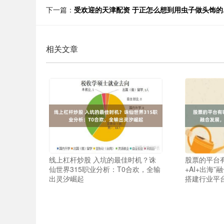
下一篇：
受欢迎的天津配资 于正怎么想到用虫子做头饰的… ​
相关文章
线上杠杆炒股 入坑的最佳时机？诛
股票的平台有
仙世界315职业分析：T0合欢，全输
+AI+出海
出灵汐崛起
搭建行业平