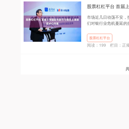
股票杠杠平台 首届
市场近几日动荡不安，
们对银行业危机蔓延的担忧。
股票杠杠平台
阅读：
199
栏目：
正
共