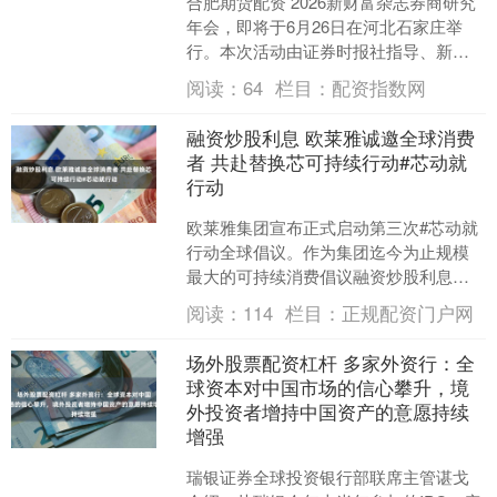
合肥期货配资 2026新财富杂志券商研究
年会，即将于6月26日在河北石家庄举
行。本次活动由证券时报社指导、新财
富杂志社主办。本届年会以“研究出海 定
阅读：
64
栏目：
配资指数网
价全球”为主....
融资炒股利息 欧莱雅诚邀全球消费
者 共赴替换芯可持续行动#芯动就
行动
欧莱雅集团宣布正式启动第三次#芯动就
行动全球倡议。作为集团迄今为止规模
最大的可持续消费倡议融资炒股利息，
本次活动集结了4大事业部、18个品牌和
阅读：
114
栏目：
正规配资门户网
28款产品，其中多....
场外股票配资杠杆 多家外资行：全
球资本对中国市场的信心攀升，境
外投资者增持中国资产的意愿持续
增强
瑞银证券全球投资银行部联席主管谌戈