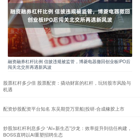
融资融券杠杆比例 信披违规被监管，博菱电器撤回创业板IPO后
闯关北交所再遇新风波
股票杠杆多少倍 股票配资：撬动财富的杠杆，玩转股市风险与
机遇
配资炒股配资平台知名 东吴期货万里船|投研-合成橡胶上市
炒股加杠杆利息多少 “AI+新生态”沙龙：效率提升到信任构建，
BOSS直聘以AI重塑招聘生态