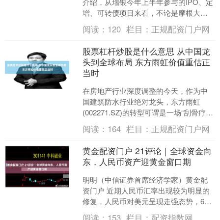
介绍，从瑞银今年上半年参与的IPO、定
增、可转债项目来看，不论是摩根大
通、富达投资等西方长线资金，还是卡
阅读：
120
栏目：
正规配资门户网
塔尔投资局、阿布扎比投....
股票杠杆炒股是什么意思 从中国龙
头到全球布局 东方雨虹价值重估正
当时
在房地产行业深度调整的今天，作为中
国建筑防水行业绝对龙头，东方雨虹
(002271.SZ)的转型可谓是一场“刮骨疗
毒”的自我革新。当前，公司已从以地产
阅读：
164
栏目：
正规配资门户网
大客户为主的....
黄金配资门户 21评论｜全球资金向
东，人民币资产迎黄金窗口期
明明（中信证券首席经济学家）黄金配
资门户 近期人民币汇率出现较为明显的
修复，人民币对美元呈现走强态势，6月
5日人民币兑美元中间价报6.8157。6月2
阅读：
153
栏目：
配资指数网