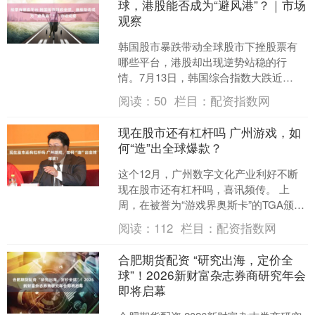
球，港股能否成为“避风港”？｜市场
观察
韩国股市暴跌带动全球股市下挫股票有
哪些平台，港股却出现逆势站稳的行
情。7月13日，韩国综合指数大跌近
9%，恒生指数逆势上升0.16%，报收
阅读：
50
栏目：
配资指数网
24213.72点，成....
现在股市还有杠杆吗 广州游戏，如
何“造”出全球爆款？
这个12月，广州数字文化产业利好不断
现在股市还有杠杆吗，喜讯频传。 上
周，在被誉为“游戏界奥斯卡”的TGA颁奖
典礼上，来自广州的库洛游戏凭借《鸣
阅读：
112
栏目：
配资指数网
潮》荣膺“玩家之....
合肥期货配资 “研究出海，定价全
球”！2026新财富杂志券商研究年会
即将启幕