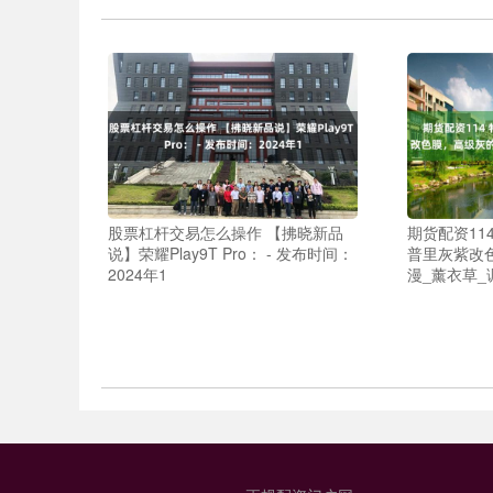
股票杠杆交易怎么操作 【拂晓新品
期货配资114
说】荣耀Play9T Pro： - 发布时间：
普里灰紫改
2024年1
漫_薰衣草_