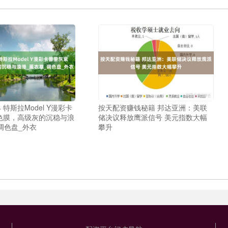
 特斯拉Model Y漫彩卡
按天配资赚钱秘籍 邦达亚洲：美联
色膜，高级灰的沉稳与浪
储决议释放鹰派信号 美元指数大幅
调色盘_外衣
攀升