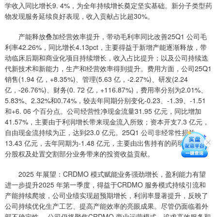
学收入同比增长9. 4%，为全年持续增长奠定坚实基础。新分子类型药
物发现服务延续良好表现，收入贡献占比超30%。
产能释放叠加经营效率提升，带动毛利率同比改善25Q1 公司毛
利率42.26%，同比增长4.13pct，主要得益于新增产能逐渐释放，带
动临床后期和商业化项目持续增长，收入占比提升；以及公司持续迭
代新技术和新能力，生产和经营效率得到提升。费用方面，公司25Q1
销售(1.94 亿，+8.35%)、管理(5.63 亿，-2.27%)、研发(2.24
亿，-26.76%)、财务(0. 72 亿，+116.87%)，费用率分别为2.01%、
5.83%、2.32%和0.74%，较去年同期分别变化-0.23、-1.39、-1.51
和+6. 06 个百分点。公司经营性净现金流量31.95 亿元，同比增加
41.57%，主要由于利润增长带来现金流入所致；资本开支7.3 亿元，
自由现金流持续为正，达到23.0 亿元。25Q1 公司非经常性损益
13.43 亿元，去年同期为-1.48 亿元，主要由出售持有的药明合联该部
分股权及处置交割部分业务带来的投资收益贡献。
2025 年展望：CRDMO 模式赋能业务强劲增长，盈利能力有望
进一步提升2025 年第一季度，得益于CRDMO 服务模式持续引流和
产能持续爬坡，公司业绩实现超预期增长，利润率显著提升，反映了
公司持续优化生产工艺、提高产能效率的亮眼成果。尽管仍面临着外
部不确定性， 公司仍将聚焦CRDMO 商业运营模式，追求高效服务和