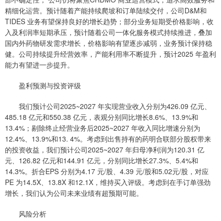
精细化运营。预计随着产能持续爬坡和订单陆续交付，公司D&M和
TIDES 业务有望保持良好的增长趋势；部分业务短期受价格影响，收
入及利润率短期承压，预计随着公司一体化服务模式持续推进，叠加
国内外药物研发需求增长，价格影响有望逐步减弱，业务预计保持稳
健。公司持续提升经营效率，产能利用率不断提升，预计2025 年盈利
能力有望进一步提升。
盈利预测与投资评级
我们预计公司2025~2027 年实现营业收入分别为426.09 亿元、
485.18 亿元和550.38 亿元，表观分别同比增长8.6%、13.9%和
13.4%；剔除终止经营业务后2025~2027 年收入同比增速分别为
12.4%、13.9%和13. 4%。考虑到出售持有的药明合联部分股权带来
的投资收益，我们预计公司2025~2027 年归母净利润为120.31 亿
元、126.82 亿元和144.91 亿元，分别同比增长27.3%、5.4%和
14.3%。折合EPS 分别为4.17 元/股、4.39 元/股和5.02元/股，对应
PE 为14.5X、13.8X 和12.1X，维持买入评级。考虑到在手订单强劲
增长，我们认为公司未来业绩有超预期可能。
风险分析