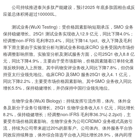
公司持续推进泰兴多肽产能建设，预计2025 年底多肽固相合成反
应釜总体积将超过100000L。
测试业务(WuXi Testing)：受价格因素影响短期承压，SMO 业务
保持稳健增长。25Q1 测试业务实现收入12.9 亿元，同比下降4.0%；
经调整non-IFRS 毛利率23.4%，同比下降14.1pct。收入下降及毛利
率下滑主要由于实验室分析与测试业务和临床CRO 业务受国内市场价
格调整影响所致。实验室分析及测试服务方面，公司25Q1 收入8.8 亿
元，同比下降4.9%，主要由于受市场影响，价格因素随着订单转化逐
渐反映到收入上所致。其中药物安评业务收入同比下降7.8%，但仍保
持亚太行业领先地位。临床CRO 及SMO 服务25Q1 收入4. 1 亿元，
同比下降2.2%，主要受市场价格因素影响。其中SMO 业务收入同比
增长5.5%，保持稳健增长，并仍保持中国行业领先地位。
生物学业务(WuXi Biology)：持续发挥引流作用，体内、体外业
务及新分子业务引领增长。25Q1 生物学业务收入6.1 亿元，同比增长
8.2%，保持稳健增长；经调整non-IFRS 毛利率36.3%(-2.2pct)，主
要受市场价格因素影响。生物学业务为公司CRDMO 业务模式高效引
流，持续为公司带来超过20%的新客户。公司体内、体外服务平台协
同效应持续释放，体外综合筛选平台收入同比增长28.9%，体内药理