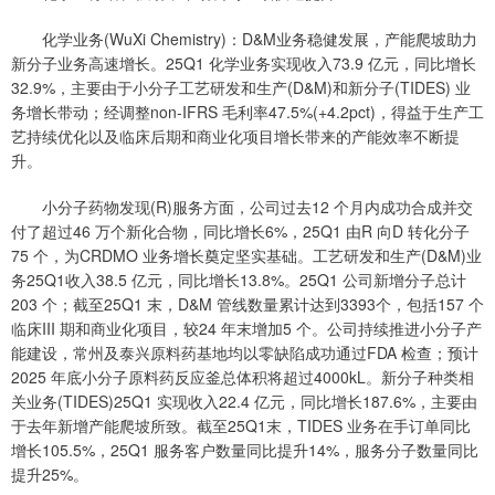
化学业务(WuXi Chemistry)：D&M业务稳健发展，产能爬坡助力
新分子业务高速增长。25Q1 化学业务实现收入73.9 亿元，同比增长
32.9%，主要由于小分子工艺研发和生产(D&M)和新分子(TIDES) 业
务增长带动；经调整non-IFRS 毛利率47.5%(+4.2pct)，得益于生产工
艺持续优化以及临床后期和商业化项目增长带来的产能效率不断提
升。
小分子药物发现(R)服务方面，公司过去12 个月内成功合成并交
付了超过46 万个新化合物，同比增长6%，25Q1 由R 向D 转化分子
75 个，为CRDMO 业务增长奠定坚实基础。工艺研发和生产(D&M)业
务25Q1收入38.5 亿元，同比增长13.8%。25Q1 公司新增分子总计
203 个；截至25Q1 末，D&M 管线数量累计达到3393个，包括157 个
临床III 期和商业化项目，较24 年末增加5 个。公司持续推进小分子产
能建设，常州及泰兴原料药基地均以零缺陷成功通过FDA 检查；预计
2025 年底小分子原料药反应釜总体积将超过4000kL。新分子种类相
关业务(TIDES)25Q1 实现收入22.4 亿元，同比增长187.6%，主要由
于去年新增产能爬坡所致。截至25Q1末，TIDES 业务在手订单同比
增长105.5%，25Q1 服务客户数量同比提升14%，服务分子数量同比
提升25%。