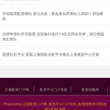
中国股票配资网站 老古点金：黄金多头即将站上3000！原油看
跌
怎样申请杠杆买股票 东亚银行发行1.4亿元同业存单，发行收益
率2.06%
股票杠杠平台 首届上海国际光影节今晚在上海展览中心开幕
正规配资门户网
配资平台门户导航
配资指数网
Powered by
正规配资门户网_配资平台门户导航_配资指数网
RSS地
图
HTML地图