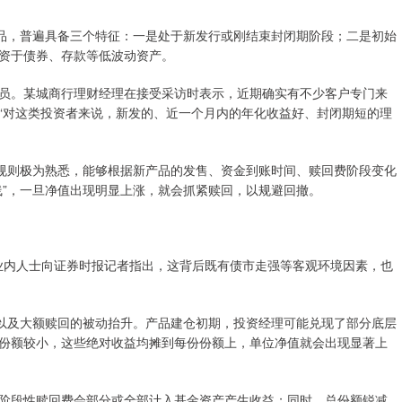
产品，普遍具备三个特征：一是处于新发行或刚结束封闭期阶段；二是初始
资于债券、存款等低波动资产。
员。某城商行理财经理在接受采访时表示，近期确实有不少客户专门来
“对这类投资者来说，新发的、近一个月内的年化收益好、封闭期短的理
赎规则极为熟悉，能够根据新产品的发售、资金到账时间、赎回费阶段变化
线”，一旦净值出现明显上涨，就会抓紧赎回，以规避回撤。
有业内人士向证券时报记者指出，这背后既有债市走强等客观环境因素，也
，以及大额赎回的被动抬升。产品建仓初期，投资经理可能兑现了部分底层
份额较小，这些绝对收益均摊到每份份额上，单位净值就会出现显著上
阶段性赎回费会部分或全部计入基金资产产生收益；同时，总份额锐减