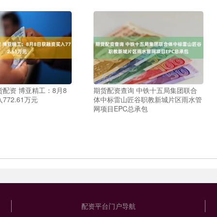
配资 博亚精工：8月8
期货配资查询 中铁十五局集团联合
72.61万元
体中标雷山匠谷职教新城片区雨水管
网项目EPC总承包
配资平台门户导航