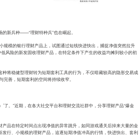
场的新兵种——“理财特种兵”也在崛起。
小规模的银行理财产品上，试图通过短线快进快出，捕捉净值突然拉升
是中低风险的新发固收理财产品，在特定条件下产生的收益均摊到较小的初
，这种将稳健型理财转为短期套利工具的行为，不仅暗藏较高的隐形交易成
与完善，短期套利的空间将持续收窄。
元）’了。”近期，在各大社交平台和理财交流社群中，分享理财产品“爆金
理财产品在特定时间点出现净值的异常跳升，如同游戏通关后掉来大量的金
准新发行、小规模的理财产品，追逐短期净值冲高的行情，快进快出、套利