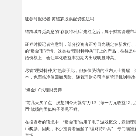
证券时报记者 黄钰霖股票配资犯法吗
继跨城寻觅高息的“存款特种兵”走红之后，属于财富管理市
证券时报记者注意到，部分投资者正将目光锁定在新发行、
的“爆金币”行情。这类被“理财特种兵”盯上的产品，往往
始份额上，会让年化收益率短期内出现明显冲高。
尽管“理财特种兵”热衷于此，但多位受访的业内人士提醒
本，也面临净值回撤风险。随着理财公司净值管理机制整改
“爆金币”式理财受捧
“前几天买了点，没想到今天就有‘万12（每一万元收益12
币”战绩的类似帖子屡见不鲜。
在投资者的语境中，“爆金币”借用了电子游戏概念，意指
币奖励。因此，不少投资者当起了“理财特种兵”，专门瞄
离场。