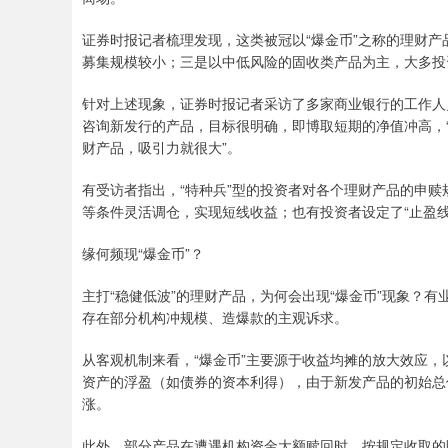
证券时报记者梳理发现，这类被冠以“爆金币”之称的理财
募集规模较小；三是以中低风险的固收类产品为主，大多投
针对上述现象，证券时报记者采访了多家商业银行的工作人
咨询新发行的产品，目标很明确，即博取短期的净值冲高，
财产品，吸引力就很大”。
有受访者指出，“特种兵”型的投资者对各个理财产品的申
等条件灵活调仓，实现短线收益；也有投资者设定了“止盈
缘何频现“爆金币”？
主打“稳健低波”的理财产品，为何会出现“爆金币”现象？
存在部分机构冲规模、造爆款的主观诉求。
从客观机制来看，“爆金币”主要源于收益均摊的放大效应
资产的浮盈（如债券的资本利得），由于新发产品的初始总
涨。
此外，部分产品在遭遇机构资金大额赎回时，按规定收取的