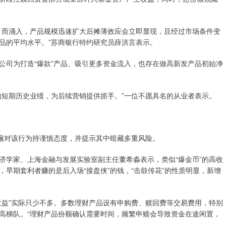
引而涌入，产品规模迅速扩大后摊薄效应会立即显现，且经过市场条件变
品的平均水平。”苏商银行特约研究员薛洪言表示。
公司为打造“爆款”产品、吸引更多资金流入，也存在做高新发产品初始净
的短期历史业绩，为后续营销提供抓手。”一位不愿具名的从业者表示。
普遍对该行为持谨慎态度，并提示其中暗藏多重风险。
济学家、上海金融与发展实验室副主任董希淼表示，类似“爆金币”的高收
早期套利者赚的是后入场“接盘侠”的钱，“击鼓传花”的性质明显，新增
收益”实际只少不多。多数理财产品设有申购费、赎回费等交易费用，特别
高梯队。“理财产品份额确认需要时间，频繁申赎会导致资金在途闲置，