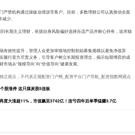
门严禁机构通过操纵业绩误导客户。目前，多数理财公司认真推动全面
步减少。
回归长期主义理财，依据自身风险偏好选择合适产品并耐心持有，追求稳
场有效性提升，管理人会更加审慎地控制初始募集规模以避免净值异
实履行卖方尽责义务，引导客户树立长期投资理念，揭示短期博弈的成
市场从“规模导向”向“价值导向”健康发展。
独立观点，不代表正规配资门户网_配资平台门户导航_配资指数网观点
只个股涨停 这只煤炭股5连板
度大涨超11%，市值飙至3742亿！连亏四年后单季猛赚3.7亿