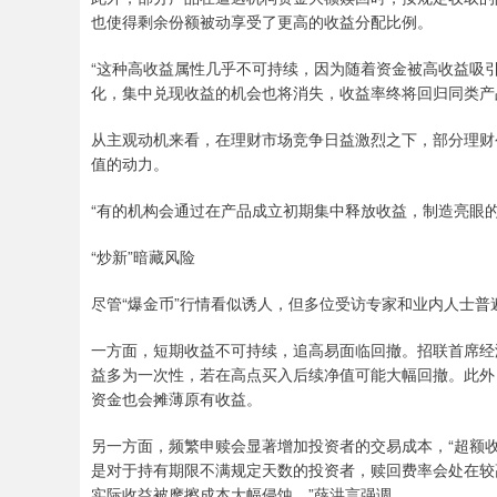
也使得剩余份额被动享受了更高的收益分配比例。
“这种高收益属性几乎不可持续，因为随着资金被高收益吸
化，集中兑现收益的机会也将消失，收益率终将回归同类产
从主观动机来看，在理财市场竞争日益激烈之下，部分理财
值的动力。
“有的机构会通过在产品成立初期集中释放收益，制造亮眼
“炒新”暗藏风险
尽管“爆金币”行情看似诱人，但多位受访专家和业内人士
一方面，短期收益不可持续，追高易面临回撤。招联首席经
益多为一次性，若在高点买入后续净值可能大幅回撤。此外，
资金也会摊薄原有收益。
另一方面，频繁申赎会显著增加投资者的交易成本，“超额
是对于持有期限不满规定天数的投资者，赎回费率会处在较
实际收益被摩擦成本大幅侵蚀。”薛洪言强调。