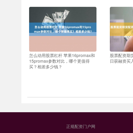
怎么动用股票杠杆 苹果16promax和
股票配资期货
15promax参数对比，哪个更值得
日获融资买入7
买？相差多少钱？
正规配资门户网