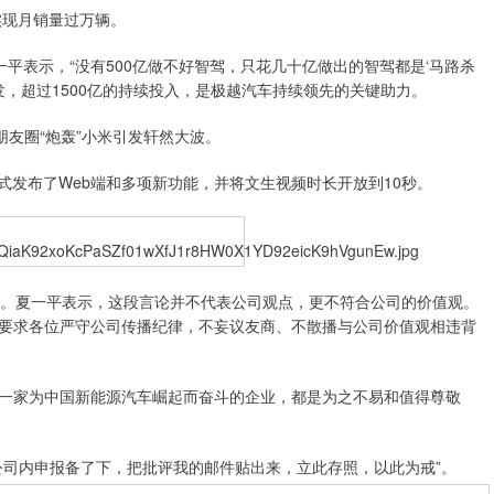
实现月销量过万辆。
平表示，“没有500亿做不好智驾，只花几十亿做出的智驾都是‘马路杀
发，超过1500亿的持续投入，是极越汽车持续领先的关键助力。
友圈“炮轰”小米引发轩然大波。
式发布了Web端和多项新功能，并将文生视频时长开放到10秒。
。夏一平表示，这段言论并不代表公司观点，更不符合公司的价值观。
要求各位严守公司传播纪律，不妄议友商、不散播与公司价值观相违背
家为中国新能源汽车崛起而奋斗的企业，都是为之不易和值得尊敬
司内申报备了下，把批评我的邮件贴出来，立此存照，以此为戒”。