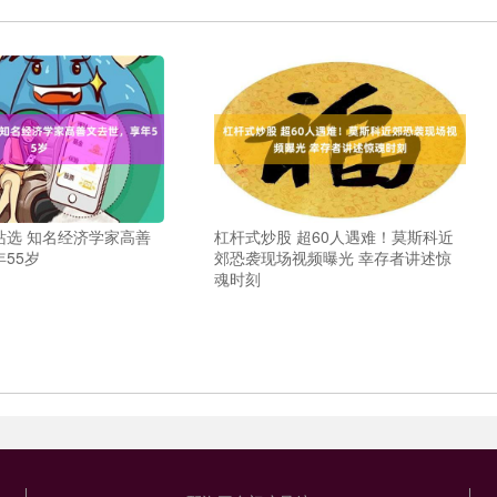
站选 知名经济学家高善
杠杆式炒股 超60人遇难！莫斯科近
55岁
郊恐袭现场视频曝光 幸存者讲述惊
魂时刻