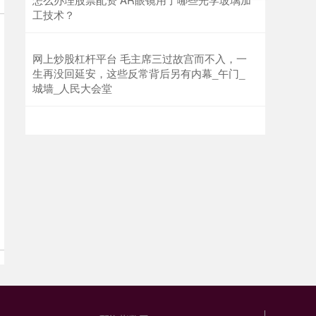
工技术？
网上炒股杠杆平台 毛主席三过故宫而不入，一
生再没回延安，这些反常背后另有内幕_午门_
城墙_人民大会堂