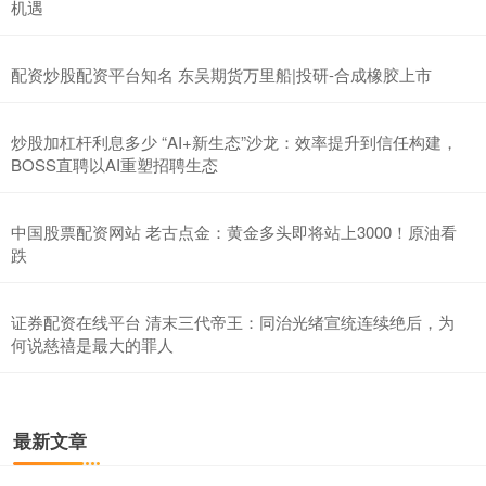
机遇
配资炒股配资平台知名 东吴期货万里船|投研-合成橡胶上市
炒股加杠杆利息多少 “AI+新生态”沙龙：效率提升到信任构建，
BOSS直聘以AI重塑招聘生态
中国股票配资网站 老古点金：黄金多头即将站上3000！原油看
跌
证券配资在线平台 清末三代帝王：同治光绪宣统连续绝后，为
何说慈禧是最大的罪人
最新文章