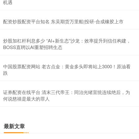
机遇
配资炒股配资平台知名 东吴期货万里船|投研-合成橡胶上市
炒股加杠杆利息多少 “AI+新生态”沙龙：效率提升到信任构建，
BOSS直聘以AI重塑招聘生态
中国股票配资网站 老古点金：黄金多头即将站上3000！原油看
跌
证券配资在线平台 清末三代帝王：同治光绪宣统连续绝后，为
何说慈禧是最大的罪人
最新文章