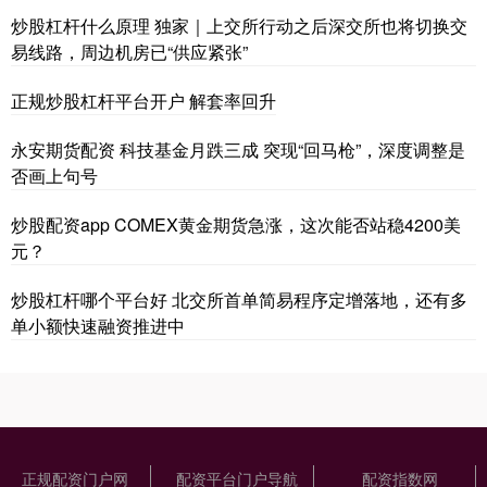
炒股杠杆什么原理 独家｜上交所行动之后深交所也将切换交
易线路，周边机房已“供应紧张”
正规炒股杠杆平台开户 解套率回升
永安期货配资 科技基金月跌三成 突现“回马枪”，深度调整是
否画上句号
炒股配资app COMEX黄金期货急涨，这次能否站稳4200美
元？
炒股杠杆哪个平台好 北交所首单简易程序定增落地，还有多
单小额快速融资推进中
正规配资门户网
配资平台门户导航
配资指数网